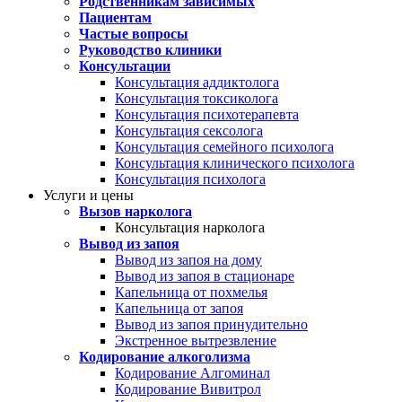
Родственникам зависимых
Пациентам
Частые вопросы
Руководство клиники
Консультации
Консультация аддиктолога
Консультация токсиколога
Консультация психотерапевта
Консультация сексолога
Консультация семейного психолога
Консультация клинического психолога
Консультация психолога
Услуги и цены
Вызов нарколога
Консультация нарколога
Вывод из запоя
Вывод из запоя на дому
Вывод из запоя в стационаре
Капельница от похмелья
Капельница от запоя
Вывод из запоя принудительно
Экстренное вытрезвление
Кодирование алкоголизма
Кодирование Алгоминал
Кодирование Вивитрол