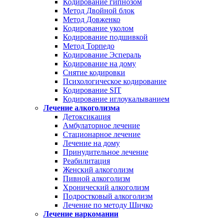
Кодирование гипнозом
Метод Двойной блок
Метод Довженко
Кодирование уколом
Кодирование подшивкой
Метод Торпедо
Кодирование Эспераль
Кодирование на дому
Снятие кодировки
Психологическое кодирование
Кодирование SIT
Кодирование иглоукалыванием
Лечение алкоголизма
Детоксикация
Амбулаторное лечение
Стационарное лечение
Лечение на дому
Принудительное лечение
Реабилитация
Женский алкоголизм
Пивной алкоголизм
Хронический алкоголизм
Подростковый алкоголизм
Лечение по методу Шичко
Лечение наркомании