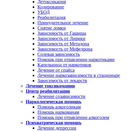
Детоксикация
Кодирование
УБОД
Реабилитация
Принудительное лечение
Снятие ломки
Зависимость от Гашиша
Зависимость от Лирики
Зависимость от Метадона
Зависимость от Мефедрона
Солевая зависимость
Помощь при отравлении наркотиками
Капельница от наркотиков
Лечение от спайса
Лечение наркозависимости в стационаре
Зависимость от лекарств
Лечение токсикомании
Центр реабилитации
Лечение созависимости
Наркологическая помощь
Помощь алкоголикам
Помощь наркоманам
Помощь при отравлении алкоголем
Психиатрическая помощь
Лечение депрессии