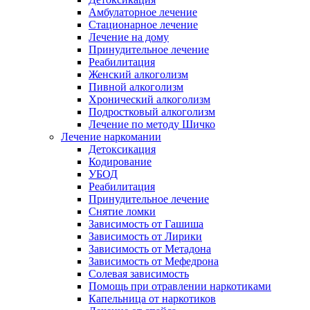
Амбулаторное лечение
Стационарное лечение
Лечение на дому
Принудительное лечение
Реабилитация
Женский алкоголизм
Пивной алкоголизм
Хронический алкоголизм
Подростковый алкоголизм
Лечение по методу Шичко
Лечение наркомании
Детоксикация
Кодирование
УБОД
Реабилитация
Принудительное лечение
Снятие ломки
Зависимость от Гашиша
Зависимость от Лирики
Зависимость от Метадона
Зависимость от Мефедрона
Солевая зависимость
Помощь при отравлении наркотиками
Капельница от наркотиков