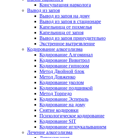
Консультация нарколога
Вывод из запоя
Вывод из запоя на дому
Вывод из запоя в стационаре
Капельница от похмелья
Капельница от запоя
Вывод из запоя принудительно
Экстренное вытрезвление
Кодирование алкоголизма
Кодирование Алгоминал
Кодирование Вивитрол
Кодирование гипнозом
Метод Двойной блок
Метод Довженко
Кодирование уколом
Кодирование подшивкой
Метод Торпедо
Кодирование Эспераль
Кодирование на дому
Снятие кодировки
Психологическое кодирование
Кодирование SIT
Кодирование иглоукалыванием
Лечение алкоголизма
Детоксикация