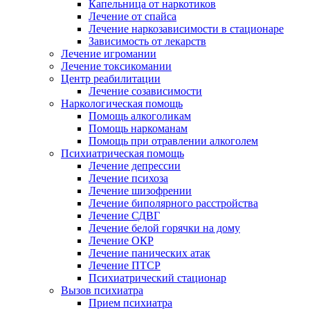
Капельница от наркотиков
Лечение от спайса
Лечение наркозависимости в стационаре
Зависимость от лекарств
Лечение игромании
Лечение токсикомании
Центр реабилитации
Лечение созависимости
Наркологическая помощь
Помощь алкоголикам
Помощь наркоманам
Помощь при отравлении алкоголем
Психиатрическая помощь
Лечение депрессии
Лечение психоза
Лечение шизофрении
Лечение биполярного расстройства
Лечение СДВГ
Лечение белой горячки на дому
Лечение ОКР
Лечение панических атак
Лечение ПТСР
Психиатрический стационар
Вызов психиатра
Прием психиатра