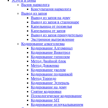
Услуги и цены
Вызов нарколога
Консультация нарколога
Вывод из запоя
Вывод из запоя на дому
Вывод из запоя в стационаре
Капельница от похмелья
Капельница от запоя
Вывод из запоя принудительно
Экстренное вытрезвление
Кодирование алкоголизма
Кодирование Алгоминал
Кодирование Вивитрол
Кодирование гипнозом
Метод Двойной блок
Метод Довженко
Кодирование уколом
Кодирование подшивкой
Метод Торпедо
Кодирование Эспераль
Кодирование на дому
Снятие кодировки
Психологическое кодирование
Кодирование SIT
Кодирование иглоукалыванием