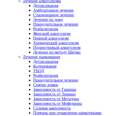
Лечение алкоголизма
Детоксикация
Амбулаторное лечение
Стационарное лечение
Лечение на дому
Принудительное лечение
Реабилитация
Женский алкоголизм
Пивной алкоголизм
Хронический алкоголизм
Подростковый алкоголизм
Лечение по методу Шичко
Лечение наркомании
Детоксикация
Кодирование
УБОД
Реабилитация
Принудительное лечение
Снятие ломки
Зависимость от Гашиша
Зависимость от Лирики
Зависимость от Метадона
Зависимость от Мефедрона
Солевая зависимость
Помощь при отравлении наркотиками