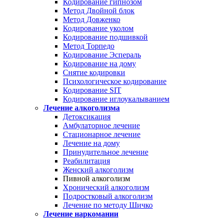
Кодирование гипнозом
Метод Двойной блок
Метод Довженко
Кодирование уколом
Кодирование подшивкой
Метод Торпедо
Кодирование Эспераль
Кодирование на дому
Снятие кодировки
Психологическое кодирование
Кодирование SIT
Кодирование иглоукалыванием
Лечение алкоголизма
Детоксикация
Амбулаторное лечение
Стационарное лечение
Лечение на дому
Принудительное лечение
Реабилитация
Женский алкоголизм
Пивной алкоголизм
Хронический алкоголизм
Подростковый алкоголизм
Лечение по методу Шичко
Лечение наркомании