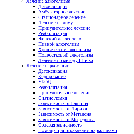
Лечение алкоголизма
Детоксикация
Амбулаторное лечение
Стационарное лечение
Лечение на дому
Принудительное лечение
Реабилитация
Женский алкоголизм
Пивной алкоголизм
Хронический алкоголизм
Подростковый алкоголизм
Лечение по методу Шичко
Лечение наркомании
Детоксикация
Кодирование
УБОД
Реабилитация
Принудительное лечение
Снятие ломки
Зависимость от Гашиша
Зависимость от Лирики
Зависимость от Метадона
Зависимость от Мефедрона
Солевая зависимость
Помощь при отравлении наркотиками