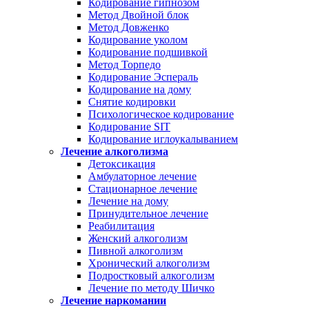
Кодирование гипнозом
Метод Двойной блок
Метод Довженко
Кодирование уколом
Кодирование подшивкой
Метод Торпедо
Кодирование Эспераль
Кодирование на дому
Снятие кодировки
Психологическое кодирование
Кодирование SIT
Кодирование иглоукалыванием
Лечение алкоголизма
Детоксикация
Амбулаторное лечение
Стационарное лечение
Лечение на дому
Принудительное лечение
Реабилитация
Женский алкоголизм
Пивной алкоголизм
Хронический алкоголизм
Подростковый алкоголизм
Лечение по методу Шичко
Лечение наркомании