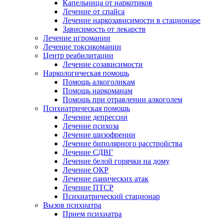
Капельница от наркотиков
Лечение от спайса
Лечение наркозависимости в стационаре
Зависимость от лекарств
Лечение игромании
Лечение токсикомании
Центр реабилитации
Лечение созависимости
Наркологическая помощь
Помощь алкоголикам
Помощь наркоманам
Помощь при отравлении алкоголем
Психиатрическая помощь
Лечение депрессии
Лечение психоза
Лечение шизофрении
Лечение биполярного расстройства
Лечение СДВГ
Лечение белой горячки на дому
Лечение ОКР
Лечение панических атак
Лечение ПТСР
Психиатрический стационар
Вызов психиатра
Прием психиатра