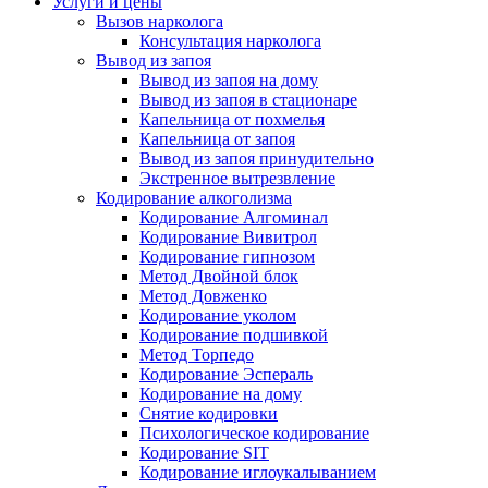
Услуги и цены
Вызов нарколога
Консультация нарколога
Вывод из запоя
Вывод из запоя на дому
Вывод из запоя в стационаре
Капельница от похмелья
Капельница от запоя
Вывод из запоя принудительно
Экстренное вытрезвление
Кодирование алкоголизма
Кодирование Алгоминал
Кодирование Вивитрол
Кодирование гипнозом
Метод Двойной блок
Метод Довженко
Кодирование уколом
Кодирование подшивкой
Метод Торпедо
Кодирование Эспераль
Кодирование на дому
Снятие кодировки
Психологическое кодирование
Кодирование SIT
Кодирование иглоукалыванием