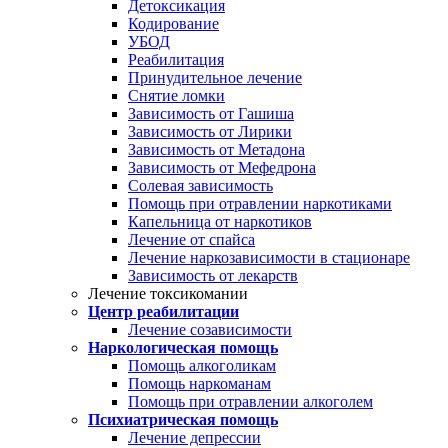
Детоксикация
Кодирование
УБОД
Реабилитация
Принудительное лечение
Снятие ломки
Зависимость от Гашиша
Зависимость от Лирики
Зависимость от Метадона
Зависимость от Мефедрона
Солевая зависимость
Помощь при отравлении наркотиками
Капельница от наркотиков
Лечение от спайса
Лечение наркозависимости в стационаре
Зависимость от лекарств
Лечение токсикомании
Центр реабилитации
Лечение созависимости
Наркологическая помощь
Помощь алкоголикам
Помощь наркоманам
Помощь при отравлении алкоголем
Психиатрическая помощь
Лечение депрессии