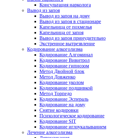
Консультация нарколога
Вывод из запоя
Вывод из запоя на дому
Вывод из запоя в стационаре
Капельница от похмелья
Капельница от запоя
Вывод из запоя принудительно
Экстренное вытрезвление
Кодирование алкоголизма
Кодирование Алгоминал
Кодирование Вивитрол
Кодирование гипнозом
Метод Двойной блок
Метод Довженко
Кодирование уколом
Кодирование подшивкой
Метод Торпедо
Кодирование Эспераль
Кодирование на дому
Снятие кодировки
Психологическое кодирование
Кодирование SIT
Кодирование иглоукалыванием
Лечение алкоголизма
Детоксикация