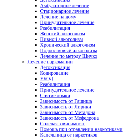
Амбулаторное лечение
Стационарное лечение
Лечение на дому
Принудительное лечение
Реабилитация
Женский алкоголизм
Пивной алкоголизм
Хронический алкоголизм
Подростковый алкоголизм
Лечение по методу Шичко
Лечение наркомании
Детоксикация
Кодирование
УБОД
Реабилитация
Принудительное лечение
Снятие ломки
Зависимость от Гашиша
Зависимость от Лирики
Зависимость от Метадона
Зависимость от Мефедрона
Солевая зависимость
Помощь при отравлении наркотиками
Капельница от наркотиков