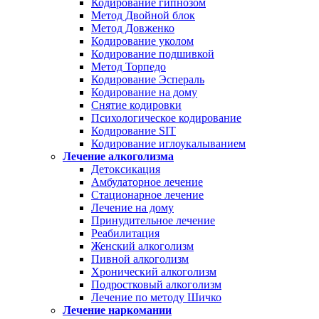
Кодирование гипнозом
Метод Двойной блок
Метод Довженко
Кодирование уколом
Кодирование подшивкой
Метод Торпедо
Кодирование Эспераль
Кодирование на дому
Снятие кодировки
Психологическое кодирование
Кодирование SIT
Кодирование иглоукалыванием
Лечение алкоголизма
Детоксикация
Амбулаторное лечение
Стационарное лечение
Лечение на дому
Принудительное лечение
Реабилитация
Женский алкоголизм
Пивной алкоголизм
Хронический алкоголизм
Подростковый алкоголизм
Лечение по методу Шичко
Лечение наркомании