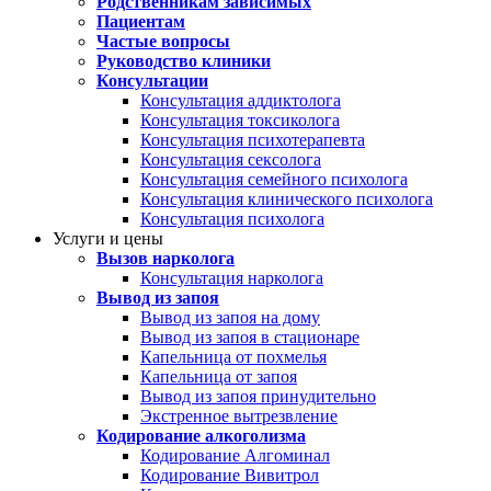
Родственникам зависимых
Пациентам
Частые вопросы
Руководство клиники
Консультации
Консультация аддиктолога
Консультация токсиколога
Консультация психотерапевта
Консультация сексолога
Консультация семейного психолога
Консультация клинического психолога
Консультация психолога
Услуги и цены
Вызов нарколога
Консультация нарколога
Вывод из запоя
Вывод из запоя на дому
Вывод из запоя в стационаре
Капельница от похмелья
Капельница от запоя
Вывод из запоя принудительно
Экстренное вытрезвление
Кодирование алкоголизма
Кодирование Алгоминал
Кодирование Вивитрол