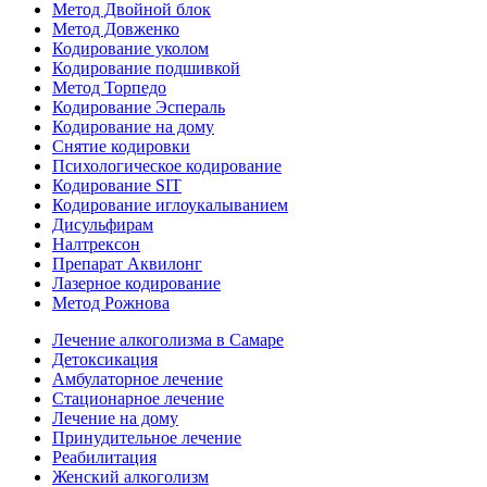
Метод Двойной блок
Метод Довженко
Кодирование уколом
Кодирование подшивкой
Метод Торпедо
Кодирование Эспераль
Кодирование на дому
Снятие кодировки
Психологическое кодирование
Кодирование SIT
Кодирование иглоукалыванием
Дисульфирам
Налтрексон
Препарат Аквилонг
Лазерное кодирование
Метод Рожнова
Лечение алкоголизма в Самаре
Детоксикация
Амбулаторное лечение
Стационарное лечение
Лечение на дому
Принудительное лечение
Реабилитация
Женский алкоголизм