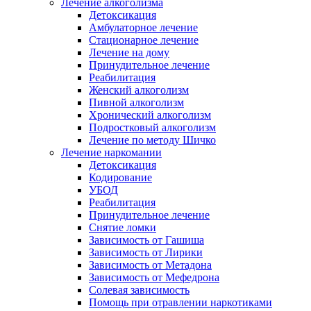
Лечение алкоголизма
Детоксикация
Амбулаторное лечение
Стационарное лечение
Лечение на дому
Принудительное лечение
Реабилитация
Женский алкоголизм
Пивной алкоголизм
Хронический алкоголизм
Подростковый алкоголизм
Лечение по методу Шичко
Лечение наркомании
Детоксикация
Кодирование
УБОД
Реабилитация
Принудительное лечение
Снятие ломки
Зависимость от Гашиша
Зависимость от Лирики
Зависимость от Метадона
Зависимость от Мефедрона
Солевая зависимость
Помощь при отравлении наркотиками