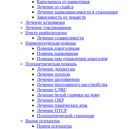
Капельница от наркотиков
Лечение от спайса
Лечение наркозависимости в стационаре
Зависимость от лекарств
Лечение игромании
Лечение токсикомании
Центр реабилитации
Лечение созависимости
Наркологическая помощь
Помощь алкоголикам
Помощь наркоманам
Помощь при отравлении алкоголем
Психиатрическая помощь
Лечение депрессии
Лечение психоза
Лечение шизофрении
Лечение биполярного расстройства
Лечение СДВГ
Лечение белой горячки на дому
Лечение ОКР
Лечение панических атак
Лечение ПТСР
Психиатрический стационар
Вызов психиатра
Прием психиатра