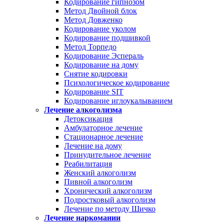
Кодирование гипнозом
Метод Двойной блок
Метод Довженко
Кодирование уколом
Кодирование подшивкой
Метод Торпедо
Кодирование Эспераль
Кодирование на дому
Снятие кодировки
Психологическое кодирование
Кодирование SIT
Кодирование иглоукалыванием
Лечение алкоголизма
Детоксикация
Амбулаторное лечение
Стационарное лечение
Лечение на дому
Принудительное лечение
Реабилитация
Женский алкоголизм
Пивной алкоголизм
Хронический алкоголизм
Подростковый алкоголизм
Лечение по методу Шичко
Лечение наркомании