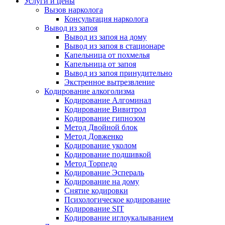
Услуги и цены
Вызов нарколога
Консультация нарколога
Вывод из запоя
Вывод из запоя на дому
Вывод из запоя в стационаре
Капельница от похмелья
Капельница от запоя
Вывод из запоя принудительно
Экстренное вытрезвление
Кодирование алкоголизма
Кодирование Алгоминал
Кодирование Вивитрол
Кодирование гипнозом
Метод Двойной блок
Метод Довженко
Кодирование уколом
Кодирование подшивкой
Метод Торпедо
Кодирование Эспераль
Кодирование на дому
Снятие кодировки
Психологическое кодирование
Кодирование SIT
Кодирование иглоукалыванием