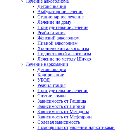
Лечение алкоголизма
Детоксикация
Амбулаторное лечение
Стационарное лечение
Лечение на дому
Принудительное лечение
Реабилитация
Женский алкоголизм
Пивной алкоголизм
Хронический алкоголизм
Подростковый алкоголизм
Лечение по методу Шичко
Лечение наркомании
Детоксикация
Кодирование
УБОД
Реабилитация
Принудительное лечение
Снятие ломки
Зависимость от Гашиша
Зависимость от Лирики
Зависимость от Метадона
Зависимость от Мефедрона
Солевая зависимость
Помощь при отравлении наркотиками