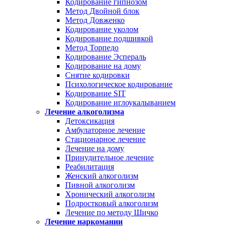
Кодирование гипнозом
Метод Двойной блок
Метод Довженко
Кодирование уколом
Кодирование подшивкой
Метод Торпедо
Кодирование Эспераль
Кодирование на дому
Снятие кодировки
Психологическое кодирование
Кодирование SIT
Кодирование иглоукалыванием
Лечение алкоголизма
Детоксикация
Амбулаторное лечение
Стационарное лечение
Лечение на дому
Принудительное лечение
Реабилитация
Женский алкоголизм
Пивной алкоголизм
Хронический алкоголизм
Подростковый алкоголизм
Лечение по методу Шичко
Лечение наркомании