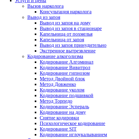
Услуги и цены
Вызов нарколога
Консультация нарколога
Вывод из запоя
Вывод из запоя на дому
Вывод из запоя в стационаре
Капельница от похмелья
Капельница от запоя
Вывод из запоя принудительно
Экстренное вытрезвление
Кодирование алкоголизма
Кодирование Алгоминал
Кодирование Вивитрол
Кодирование гипнозом
Метод Двойной блок
Метод Довженко
Кодирование уколом
Кодирование подшивкой
Метод Торпедо
Кодирование Эспераль
Кодирование на дому
Снятие кодировки
Психологическое кодирование
Кодирование SIT
Кодирование иглоукалыванием