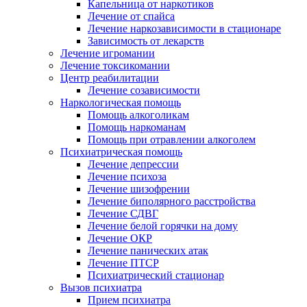
Капельница от наркотиков
Лечение от спайса
Лечение наркозависимости в стационаре
Зависимость от лекарств
Лечение игромании
Лечение токсикомании
Центр реабилитации
Лечение созависимости
Наркологическая помощь
Помощь алкоголикам
Помощь наркоманам
Помощь при отравлении алкоголем
Психиатрическая помощь
Лечение депрессии
Лечение психоза
Лечение шизофрении
Лечение биполярного расстройства
Лечение СДВГ
Лечение белой горячки на дому
Лечение ОКР
Лечение панических атак
Лечение ПТСР
Психиатрический стационар
Вызов психиатра
Прием психиатра